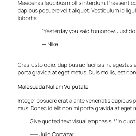
Maecenas faucibus mollis interdum. Praesent co
dapibus posuere velit aliquet. Vestibulum id lig
lobortis.
“Yesterday you said tomorrow. Just do 
— Nike
Cras justo odio, dapibus ac facilisis in, egesta
porta gravida at eget metus. Duis mollis, est non 
Malesuada Nullam Vulputate
Integer posuere erat a ante venenatis dapibus p
mus. Donec id elit non mi porta gravida at eget 
Give quoted text visual emphasis. \”In quoti
—— Julio Cortázar