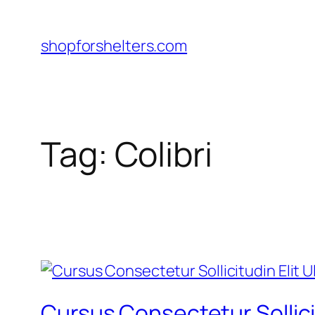
Skip
to
shopforshelters.com
content
Tag:
Colibri
Cursus Consectetur Sollici