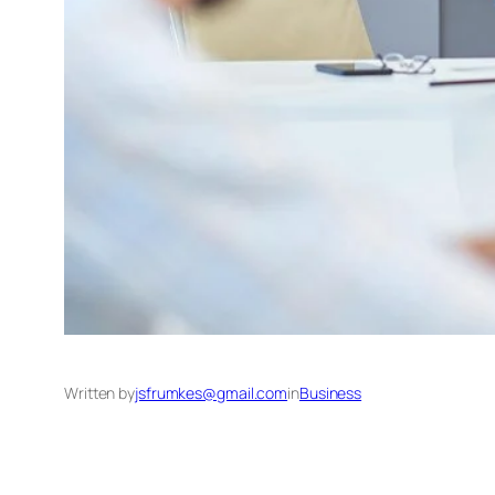
Written by
jsfrumkes@gmail.com
in
Business