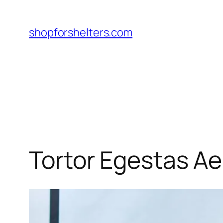
Skip
to
shopforshelters.com
content
Tortor Egestas A