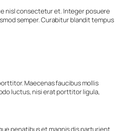
 nisl consectetur et. Integer posuere
euismod semper. Curabitur blandit tempus
porttitor. Maecenas faucibus mollis
 luctus, nisi erat porttitor ligula,
que penatibus et magnis dis parturient