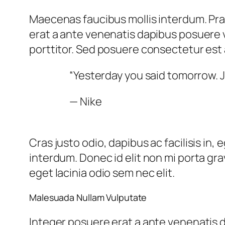
Maecenas faucibus mollis interdum. Pr
erat a ante venenatis dapibus posuere ve
porttitor. Sed posuere consectetur est a
“Yesterday you said tomorrow. J
— Nike
Cras justo odio, dapibus ac facilisis in
interdum. Donec id elit non mi porta gra
eget lacinia odio sem nec elit.
Malesuada Nullam Vulputate
Integer posuere erat a ante venenatis d