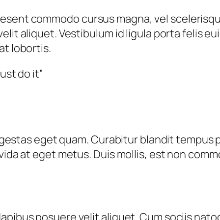
aesent commodo cursus magna, vel scelerisque
lit aliquet. Vestibulum id ligula porta felis 
t lobortis.
ust do it”
, egestas eget quam. Curabitur blandit tempus 
vida at eget metus. Duis mollis, est non commodo
apibus posuere velit aliquet. Cum sociis nato